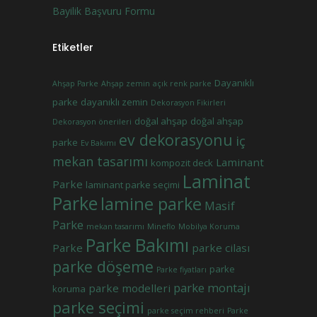
Bayilik Başvuru Formu
Etiketler
Dayanıklı
Ahşap Parke
Ahşap zemin
açık renk parke
parke
dayanıklı zemin
Dekorasyon Fikirleri
doğal ahşap
doğal ahşap
Dekorasyon önerileri
ev dekorasyonu
iç
parke
Ev Bakımı
mekan tasarımı
Laminant
kompozit deck
Laminat
Parke
laminant parke seçimi
Parke
lamine parke
Masif
Parke
mekan tasarımı
Mineflo
Mobilya Koruma
Parke Bakımı
Parke
parke cilası
parke döşeme
parke
Parke fiyatları
parke montajı
parke modelleri
koruma
parke seçimi
parke seçim rehberi
Parke