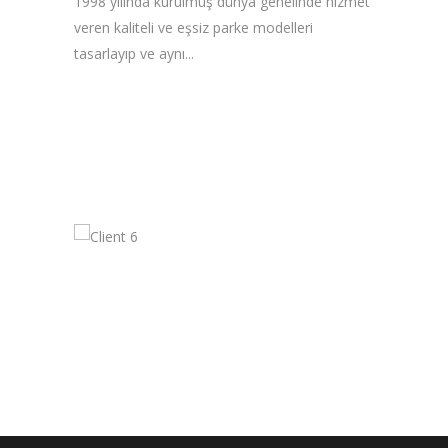
1998 yılında kurulmuş dünya genelinde hizmet
veren kaliteli ve eşsiz parke modelleri
tasarlayıp ve aynı...